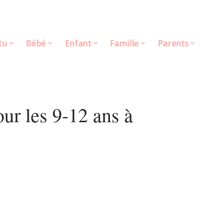
tu
Bébé
Enfant
Famille
Parents
our les 9-12 ans à