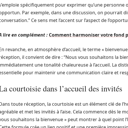
s’emploie spécifiquement pour exprimer qu’une personne 
opportun. Par exemple, dans une discussion, on pourrait dir
conversation.” Ce sens met l’accent sur l’aspect de l’opportu
A lire en complément :
Comment harmoniser votre fond p
En revanche, en atmosphère d’accueil, le terme « bienvenue
réception, il convient de dire : “Nous vous souhaitons la b
immédiatement une tonalité chaleureuse à l’accueil. La dist
essentielle pour maintenir une communication claire et re
La courtoisie dans l’accueil des invités
Dans toute réception, la courtoisie est un élément clé de l’h
agréable et met les invités à l’aise. Cela commence dès le m
vous souhaitons la bienvenue » peut montrer à quel point l’h
Cette formule crée un lien positif et une première impressi