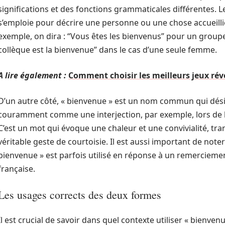
significations et des fonctions grammaticales différentes. Le
s’emploie pour décrire une personne ou une chose accueillie
exemple, on dira : “Vous êtes les bienvenus” pour un grou
collèque est la bienvenue” dans le cas d’une seule femme.
A lire également :
Comment choisir les meilleurs jeux rév
D’un autre côté, « bienvenue » est un nom commun qui désign
couramment comme une interjection, par exemple, lors de l’ac
C’est un mot qui évoque une chaleur et une convivialité, tr
véritable geste de courtoisie. Il est aussi important de note
bienvenue » est parfois utilisé en réponse à un remerciemen
française.
Les usages corrects des deux formes
Il est crucial de savoir dans quel contexte utiliser « bienvenu