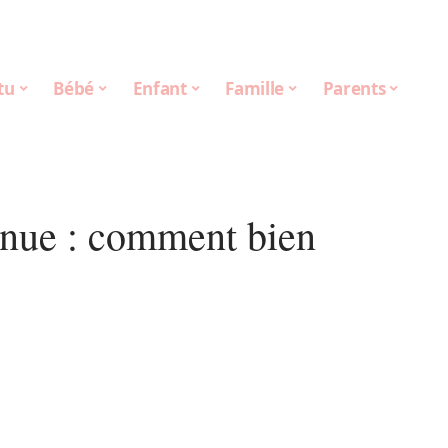
tu
Bébé
Enfant
Famille
Parents
enue : comment bien