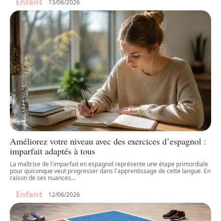
Enfant
13/06/2026
Améliorez votre niveau avec des exercices d’espagnol :
imparfait adaptés à tous
La maîtrise de l'imparfait en espagnol représente une étape primordiale
pour quiconque veut progresser dans l'apprentissage de cette langue. En
raison de ses nuances
…
Enfant
12/06/2026