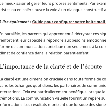
de mieux saisir et gérer leurs propres sentiments. Par exemp
tristes ou en colère ouvre la voie à un dialogue constructif 
A lire également :
Guide pour configurer votre boite mail
En parallèle, les parents qui apprennent à décrypter ces si
renforcent leur capacité à répondre aux besoins émotionnel
forme de communication contribue non seulement à la comp
climat de confiance dans la relation parent-enfant.
L’importance de la clarté et de l’écoute
La clarté est une dimension cruciale dans toute forme de c
dans les échanges quotidiens, les partenaires de communica
interactions. Cela est particulièrement bénéfique lorsque 
d’émotions. La communication visuelle fournit un repère supp
informations. Les résultats montrent que lorsque des signe