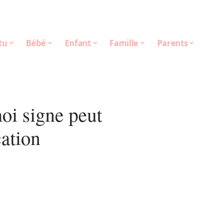
tu
Bébé
Enfant
Famille
Parents
oi signe peut
ation