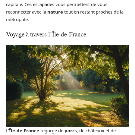
capitale. Ces escapades vous permettent de vous
reconnecter avec la
nature
tout en restant proches de la
métropole.
Voyage à travers l’Île-de-France
L’
Île-de-France
regorge de
parc
s, de châteaux et de