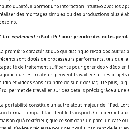
haute qualité, il permet une interaction intuitive avec les ap
réaliser des montages simples ou des productions plus élabo
besoins.
A lire également :
iPad : PiP pour prendre des notes pend
La première caractéristique qui distingue l’iPad des autres 
récents sont dotés de processeurs performants, tels que la 
capacité de traitement suffisante pour gérer des vidéos en 
signifie que les créateurs peuvent travailler sur des projets
audio et vidéos sans craindre de subir des lag. De plus, la qu
Pro, permet de travailler sur des détails précis grâce à une
La portabilité constitue un autre atout majeur de l’iPad. Lorsq
son format compact facilitent le transport. Cela permet aux 
maison qu’à l’extérieur, que ce soit dans un parc, un café ou
travail s’avère précieuse pour ceux qui s’inspirent de leur en