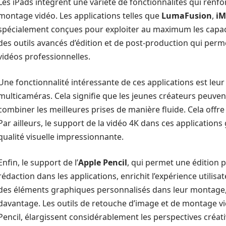
Les iPads intègrent une variété de fonctionnalités qui renforc
montage vidéo. Les applications telles que
LumaFusion
,
iM
spécialement conçues pour exploiter au maximum les capacit
des outils avancés d’édition et de post-production qui perme
vidéos professionnelles.
Une fonctionnalité intéressante de ces applications est leur
multicaméras. Cela signifie que les jeunes créateurs peuvent
combiner les meilleures prises de manière fluide. Cela offre d
Par ailleurs, le support de la vidéo 4K dans ces applications
qualité visuelle impressionnante.
Enfin, le support de l’
Apple Pencil
, qui permet une édition 
rédaction dans les applications, enrichit l’expérience utilisa
des éléments graphiques personnalisés dans leur montage,
davantage. Les outils de retouche d’image et de montage vidé
Pencil, élargissent considérablement les perspectives créati