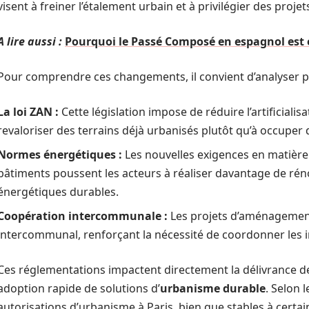
visent à freiner l’étalement urbain et à privilégier des proj
A lire aussi :
Pourquoi le Passé Composé en espagnol est 
Pour comprendre ces changements, il convient d’analyser pl
La loi ZAN :
Cette législation impose de réduire l’artificialisat
revaloriser des terrains déjà urbanisés plutôt qu’à occuper
Normes énergétiques :
Les nouvelles exigences en matièr
bâtiments poussent les acteurs à réaliser davantage de rén
énergétiques durables.
Coopération intercommunale :
Les projets d’aménagement
intercommunal, renforçant la nécessité de coordonner les ini
Ces réglementations impactent directement la délivrance 
adoption rapide de solutions d’
urbanisme durable
. Selon 
autorisations d’urbanisme à Paris, bien que stables à certa