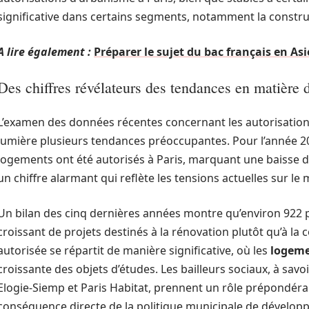
significative dans certains segments, notamment la constr
A lire également :
Préparer le sujet du bac français en Asi
Des chiffres révélateurs des tendances en matière 
L’examen des données récentes concernant les autorisation
lumière plusieurs tendances préoccupantes. Pour l’année 20
logements ont été autorisés à Paris, marquant une baisse d
un chiffre alarmant qui reflète les tensions actuelles sur le
Un bilan des cinq dernières années montre qu’environ 922 
croissant de projets destinés à la rénovation plutôt qu’à la
autorisée se répartit de manière significative, où les
logeme
croissante des objets d’études. Les bailleurs sociaux, à savoi
Elogie-Siemp et Paris Habitat, prennent un rôle prépondéra
conséquence directe de la politique municipale de dévelop