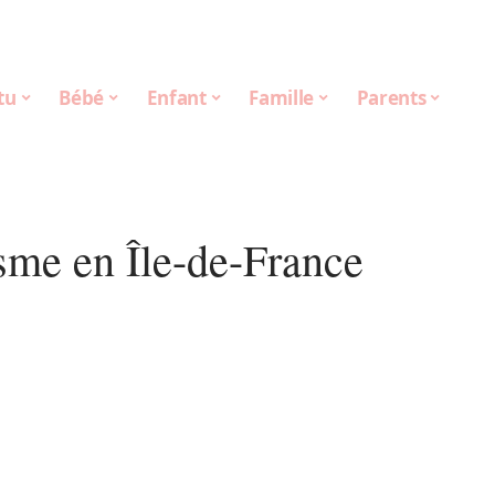
tu
Bébé
Enfant
Famille
Parents
sme en Île-de-France