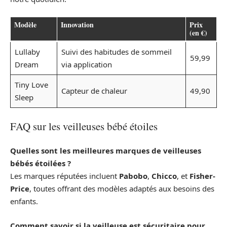
Modèle
Innovation
Prix
(en €)
Lullaby
Suivi des habitudes de sommeil
59,99
Dream
via application
Tiny Love
Capteur de chaleur
49,90
Sleep
FAQ sur les veilleuses bébé étoiles
Quelles sont les meilleures marques de veilleuses
bébés étoilées ?
Les marques réputées incluent
Pabobo
,
Chicco
, et
Fisher-
Price
, toutes offrant des modèles adaptés aux besoins des
enfants.
Comment savoir si la veilleuse est sécuritaire pour