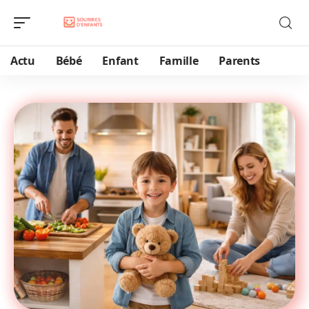
Actu
Bébé
Enfant
Famille
Parents