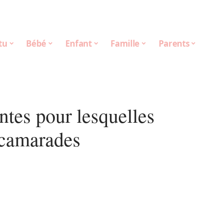
tu
Bébé
Enfant
Famille
Parents
ntes pour lesquelles
s camarades